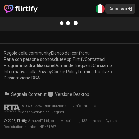
Accesso
Regole della community
Elenco dei confronti
Parla con persone sconosciute
App Flirtify
Contattaci
Programma di affiliazione
Domande frequenti
Chi siamo
Informativa sulla Privacy
Cookie Policy
Termini di utilizzo
Dichiarazione DSA
Segnala Contenuti
Versione Desktop
18 U.S.C. 2257 Dichiarazione di Conformità alla
Conservazione dei Registri
© 2026, Flirtify,